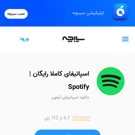
اپلیکیشن سیبچه
نصب سیبچه
ورود
گیفت‌کارت اپل
اسپاتیفای کاملا رایگان |
Spotify
دانلود اسپاتیفای آیفون
4.7 از 112 رای




