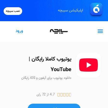
اپلیکیشن سیبچه
نصب سیبچه
ورود
گیفت‌کارت اپل
یوتیوب کاملا رایگان |
YouTube
دانلود یوتیوب برای آیفون و iOS رایگان
4.7 از 72 رای




