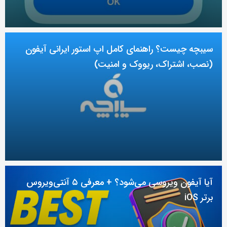
سیبچه چیست؟ راهنمای کامل اپ استور ایرانی آیفون
(نصب، اشتراک، ریووک و امنیت)
آیا آیفون ویروسی می‌شود؟ + معرفی ۵ آنتی‌ویروس
برتر iOS