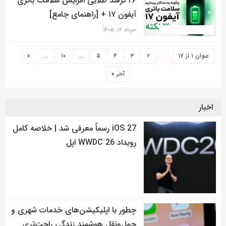
۲۶ ترفند طلایی افزایش سلامت باتری
آیفون ۱۷ + [راهنمای جامع]
آموزش کاربردی آیفون
خرداد ۱۶, ۱۴۰۵
عنوان ۱ از ۱۷
۱
۲
۳
۴
۵
...
۱۰
...
»
آخر »
اخبار
iOS 27 رسماً معرفی شد | خلاصه کامل
رویداد WWDC 26 اپل
چطور با اپلیکیشن‌های خدمات شهری و
حمل‌ونقل هوشمند زندگی راحت‌تری