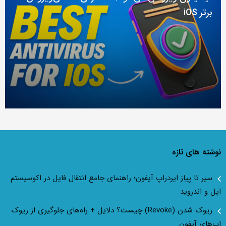
برتر iOS
نوشته های تازه
سیر تا پیاز ایردراپ آیفون؛ راهنمای جامع انتقال فایل در اکوسیستم
اپل و اندروید
ریوک شدن (Revoke) چیست؟ دلایل + راه‌های جلوگیری از ریوک
اپ‌های آیفون