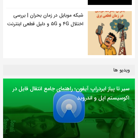
شبکه موبایل در زمان بحران | بررسی
اختلال ۴G و ۵G و دلیل قطعی اینترنت
ویدیو ها
سیر تا پیاز ایردراپ آیفون؛ راهنمای جامع انتقال فایل در
اکوسیستم اپل و اندروید