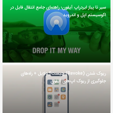
سیر تا پیاز ایردراپ آیفون؛ راهنمای جامع انتقال فایل در
اکوسیستم اپل و اندروید
ریوک شدن (Revoke) چیست؟ دلایل + راه‌های
جلوگیری از ریوک اپ‌های آیفون