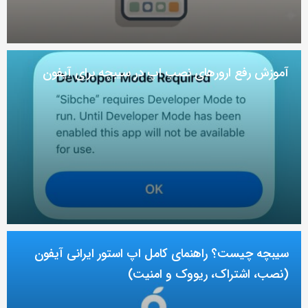
آموزش رفع ارور‌های نصب اپ در سیبچه برای آیفون
سیبچه چیست؟ راهنمای کامل اپ استور ایرانی آیفون
(نصب، اشتراک، ریووک و امنیت)