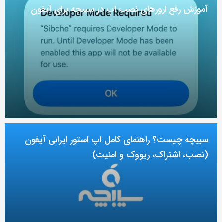
آموزش رفع ارور‌های نصب اپ در سیبچه برای آیفون
سیبچه چیست؟ راهنمای کامل اپ استور ایرانی آیفون
(نصب، اشتراک، ریووک و امنیت)