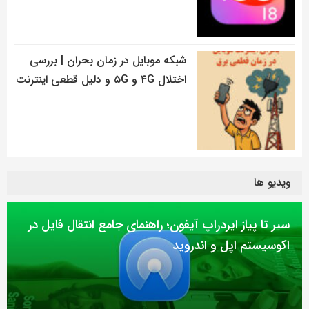
شبکه موبایل در زمان بحران | بررسی
اختلال ۴G و ۵G و دلیل قطعی اینترنت
ویدیو ها
سیر تا پیاز ایردراپ آیفون؛ راهنمای جامع انتقال فایل در
اکوسیستم اپل و اندروید