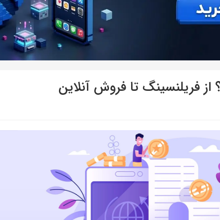
؟ از فریلنسینگ تا فروش آنلاین