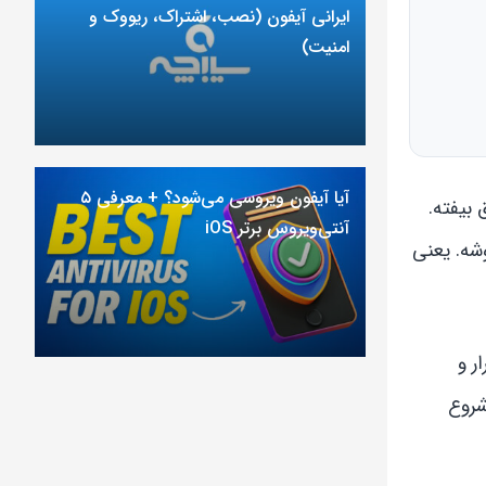
ایرانی آیفون (نصب، اشتراک، ریووک و
امنیت)
آیا آیفون ویروسی می‌شود؟ + معرفی ۵
بیفته.
آنتی‌ویروس برتر iOS
شه. یعنی
ر و
شروع