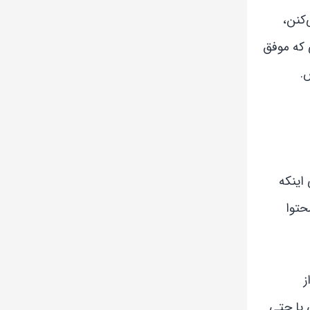
‌کنن،
 که موفق
.
 اینکه
حتوا
ز
 یا حتی