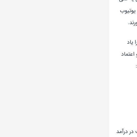
 یوتیوب
ند.
 یاد
اعتماد
در درآمد