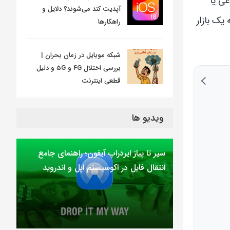
عی یا
آپدیت کند می‌شوند؟ دلایل و
یک بازار
راهکارها
شبکه موبایل در زمان بحران |
بررسی اختلال ۴G و ۵G و دلیل
قطعی اینترنت
ویدیو ها
سیر تا پیاز ایردراپ آیفون؛ راهنمای جامع
انتقال فایل در اکوسیستم اپل و اندروید