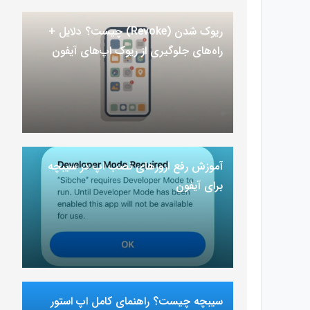
ریوک شدن (Revoke) چیست؟ دلایل +
راه‌های جلوگیری از ریوک اپ‌های آیفون
آموزش رفع ارور‌های نصب اپ در سیبچه
برای آیفون
سیبچه چیست؟ راهنمای کامل اپ استور