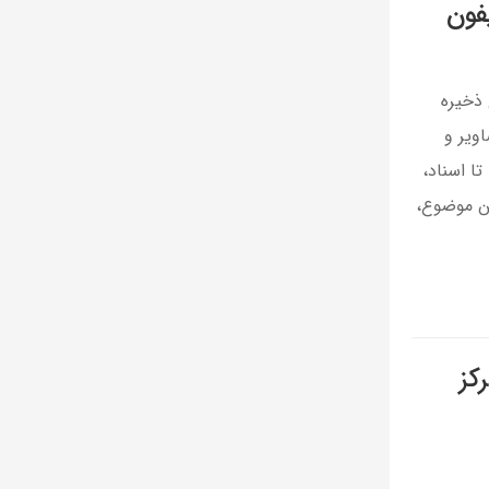
فون
 ذخیره
ویر و
 اسناد،
ن موضوع،
مرکز