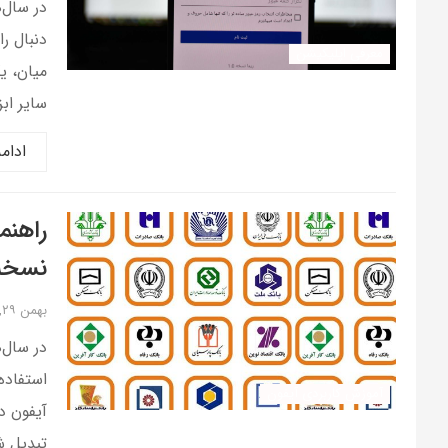
در سال‌
دنبال ر
معرفی اپلیکیشن
میان، ی
سایر اب
ادام
راهنم
نسخه 
بهمن ۲۹, ۱۴۰۴
در سال‌
استفاده
آموزش کاربردی آیفون
آیفون د
تبدیل ش