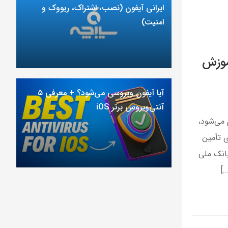
ایرانی آیفون (نصب، اشتراک، ریووک و
امنیت)
آموزش
آیا آیفون ویروسی می‌شود؟ + معرفی ۵
آنتی‌ویروس برتر iOS
 می‌شود،
ی تأمین
بانک ملی
…]