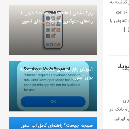
 گذشته به
در این
ریوک شدن (Revoke) چیست؟ دلایل +
تفاوتی با
راه‌های جلوگیری از ریوک اپ‌های آیفون
…]
یا،
آموزش رفع ارور‌های نصب اپ در سیبچه
برای آیفون
رای
اه بانک در
 ایرانی
سیبچه چیست؟ راهنمای کامل اپ استور