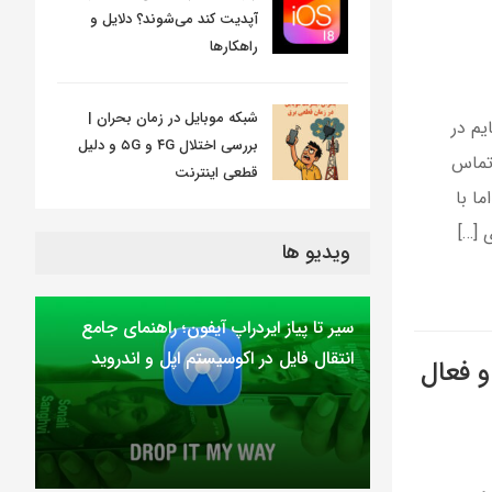
آپدیت کند می‌شوند؟ دلایل و
راهکارها
شبکه موبایل در زمان بحران |
یم در
بررسی اختلال ۴G و ۵G و دلیل
 تماس
قطعی اینترنت
ا با
 […]
ویدیو ها
سیر تا پیاز ایردراپ آیفون؛ راهنمای جامع
انتقال فایل در اکوسیستم اپل و اندروید
 فعال