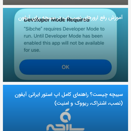
آموزش رفع ارور‌های نصب اپ در سیبچه برای آیفون
سیبچه چیست؟ راهنمای کامل اپ استور ایرانی آیفون
(نصب، اشتراک، ریووک و امنیت)