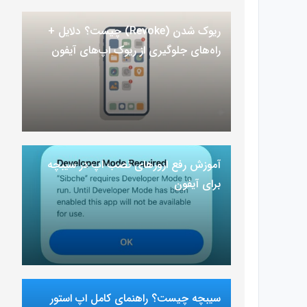
ریوک شدن (Revoke) چیست؟ دلایل +
راه‌های جلوگیری از ریوک اپ‌های آیفون
آموزش رفع ارور‌های نصب اپ در سیبچه
برای آیفون
سیبچه چیست؟ راهنمای کامل اپ استور