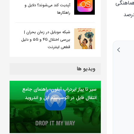
هماهنگی
آپدیت کند می‌شوند؟ دلایل و
راهکارها
درصد
شبکه موبایل در زمان بحران |
بررسی اختلال ۴G و ۵G و دلیل
قطعی اینترنت
ویدیو ها
سیر تا پیاز ایردراپ آیفون؛ راهنمای جامع
انتقال فایل در اکوسیستم اپل و اندروید