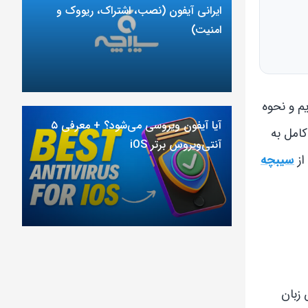
ایرانی آیفون (نصب، اشتراک، ریووک و
امنیت)
م و نحوه
آیا آیفون ویروسی می‌شود؟ + معرفی ۵
کامل به
آنتی‌ویروس برتر iOS
سیبچه
ش زبان