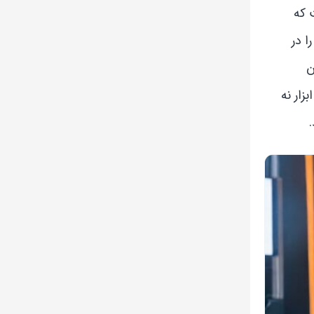
 که
ا در
ربران
زار نه