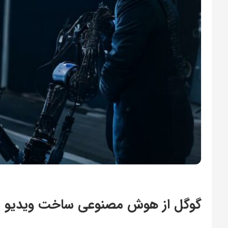
گوگل از هوش مصنوعی ساخت ویدیو VideoPoet رونمایی کرد!