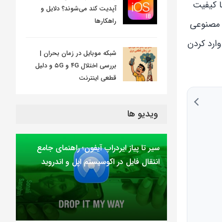
ا کیفیت
آپدیت کند می‌شوند؟ دلایل و
راهکارها
ش مصنوعی
 وارد کردن
شبکه موبایل در زمان بحران |
بررسی اختلال ۴G و ۵G و دلیل
قطعی اینترنت
ویدیو ها
سیر تا پیاز ایردراپ آیفون؛ راهنمای جامع
انتقال فایل در اکوسیستم اپل و اندروید