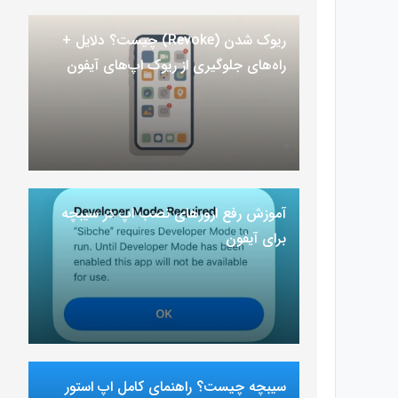
ریوک شدن (Revoke) چیست؟ دلایل +
راه‌های جلوگیری از ریوک اپ‌های آیفون
آموزش رفع ارور‌های نصب اپ در سیبچه
برای آیفون
سیبچه چیست؟ راهنمای کامل اپ استور