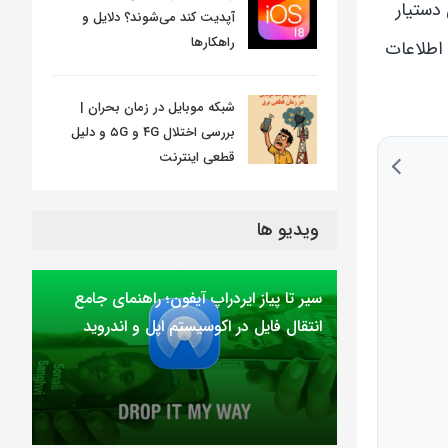
 دستیار
آپدیت کند می‌شوند؟ دلایل و
راهکارها
 اطلاعات
شبکه موبایل در زمان بحران |
بررسی اختلال ۴G و ۵G و دلیل
قطعی اینترنت
ویدیو ها
سیر تا پیاز ایردراپ آیفون؛ راهنمای جامع
انتقال فایل در اکوسیستم اپل و اندروید