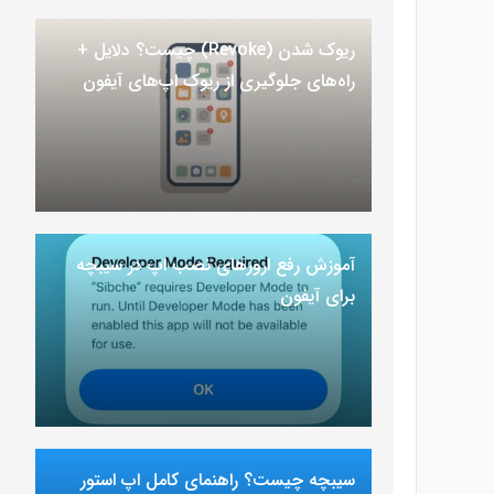
ریوک شدن (Revoke) چیست؟ دلایل +
راه‌های جلوگیری از ریوک اپ‌های آیفون
آموزش رفع ارور‌های نصب اپ در سیبچه
برای آیفون
سیبچه چیست؟ راهنمای کامل اپ استور