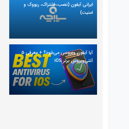
ایرانی آیفون (نصب، اشتراک، ریووک و
امنیت)
آیا آیفون ویروسی می‌شود؟ + معرفی ۵
آنتی‌ویروس برتر iOS