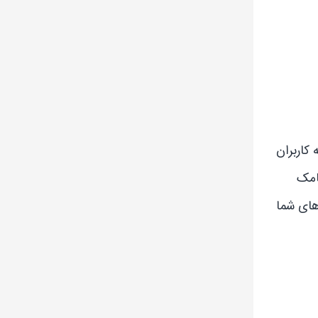
اربران
امک
وا را بگوید، و حتی می‌تواند به سوالات پیچیده پاسخ دهد. میان‌برهای Siri نیازهای شما