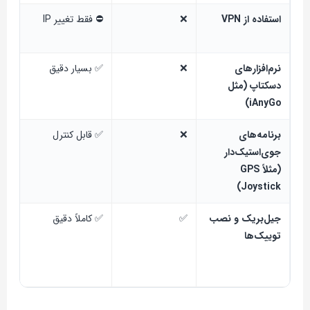
استفاده از VPN
❌
⛔ فقط تغییر IP
⛔
نرم‌افزارهای
❌
✅ بسیار دقیق
✅ ب
دسکتاپ (مثل
iAnyGo)
برنامه‌های
❌
✅ قابل کنترل
✅ ب
جوی‌استیک‌دار
(مثلاً GPS
Joystick)
جیل‌بریک و نصب
✅
✅ کاملاً دقیق
✅ ب
توییک‌ها