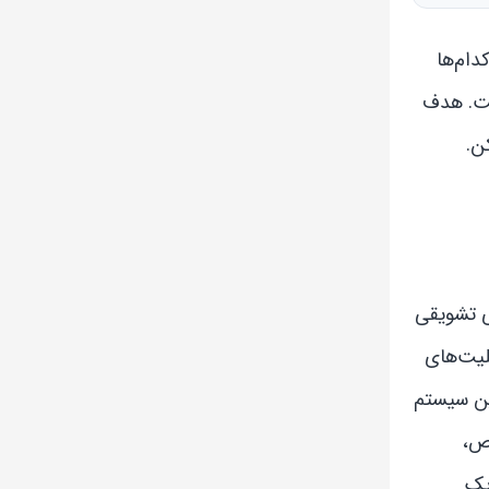
دام‌ها
رفت. هدف
ن.
ی تشویقی
لیت‌های
این سیستم
اص،
یک