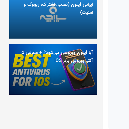
ایرانی آیفون (نصب، اشتراک، ریووک و
امنیت)
آیا آیفون ویروسی می‌شود؟ + معرفی ۵
آنتی‌ویروس برتر iOS