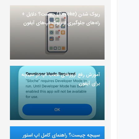
ریوک شدن (Revoke) چیست؟ دلایل +
راه‌های جلوگیری از ریوک اپ‌های آیفون
آموزش رفع ارور‌های نصب اپ در سیبچه
برای آیفون
سیبچه چیست؟ راهنمای کامل اپ استور