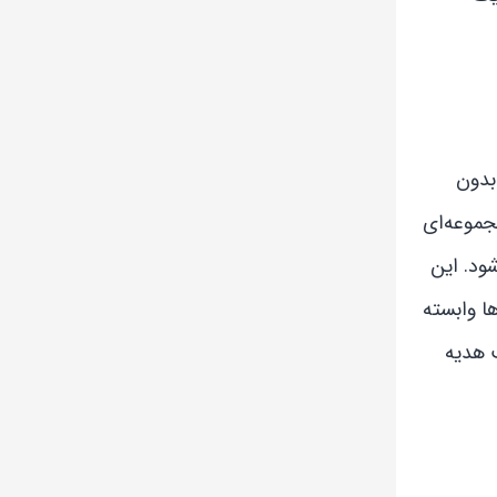
بدون
جموعه‌ای
ود. این
ها وابسته
ت هدیه