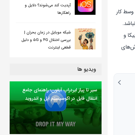
آپدیت کند می‌شوند؟ دلایل و
 وسط کار
راهکارها
باشد.
شبکه موبایل در زمان بحران |
یکا و
بررسی اختلال ۴G و ۵G و دلیل
وش‌های
قطعی اینترنت
ویدیو ها
سیر تا پیاز ایردراپ آیفون؛ راهنمای جامع
انتقال فایل در اکوسیستم اپل و اندروید