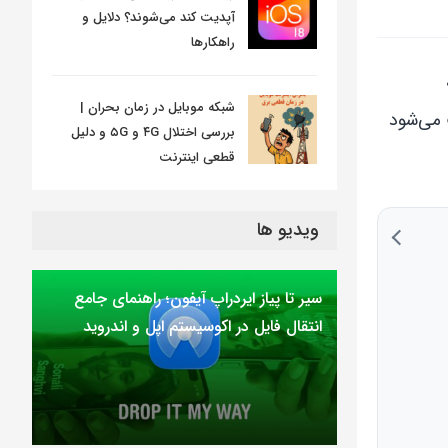
آپدیت کند می‌شوند؟ دلایل و
راهکارها
شبکه موبایل در زمان بحران |
 می‌شود
بررسی اختلال ۴G و ۵G و دلیل
قطعی اینترنت
ویدیو ها
سیر تا پیاز ایردراپ آیفون؛ راهنمای جامع
انتقال فایل در اکوسیستم اپل و اندروید