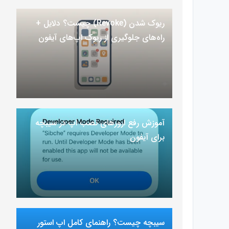
ریوک شدن (Revoke) چیست؟ دلایل +
راه‌های جلوگیری از ریوک اپ‌های آیفون
آموزش رفع ارور‌های نصب اپ در سیبچه
برای آیفون
سیبچه چیست؟ راهنمای کامل اپ استور