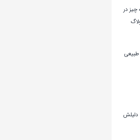
چیز در
لاگ
 طبیعی
 دلیلش