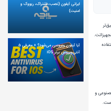
ایرانی آیفون (نصب، اشتراک، ریووک و
امنیت)
ق‌تر
جهیزاتت.
فاده
آیا آیفون ویروسی می‌شود؟ + معرفی ۵
آنتی‌ویروس برتر iOS
مصنوعی و
است.