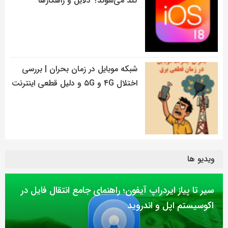
کند می‌شوند؟ دلایل و راهکارها
شبکه موبایل در زمان بحران | بررسی
اختلال ۴G و ۵G و دلیل قطعی اینترنت
ویدیو ها
سیر تا پیاز ایردراپ آیفون؛ راهنمای جامع انتقال فایل در
اکوسیستم اپل و اندروید