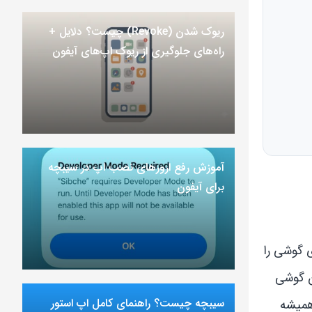
ریوک شدن (Revoke) چیست؟ دلایل +
راه‌های جلوگیری از ریوک اپ‌های آیفون
آموزش رفع ارور‌های نصب اپ در سیبچه
برای آیفون
ی گوشی را
ن گوشی
سیبچه چیست؟ راهنمای کامل اپ استور
همیشه