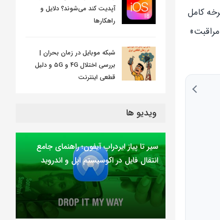
آپدیت کند می‌شوند؟ دلایل و
ل شارژ. هر بار شارژ از ۰ تا ۱۰۰ درصد، یک چرخه کامل
راهکارها
«مراقبت»
شبکه موبایل در زمان بحران |
بررسی اختلال ۴G و ۵G و دلیل
قطعی اینترنت
ویدیو ها
سیر تا پیاز ایردراپ آیفون؛ راهنمای جامع
انتقال فایل در اکوسیستم اپل و اندروید