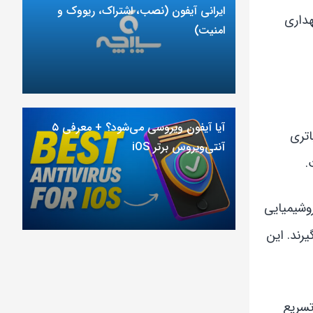
ایرانی آیفون (نصب، اشتراک، ریووک و
هداری
امنیت)
آیا آیفون ویروسی می‌شود؟ + معرفی ۵
ی باتری
آنتی‌ویروس برتر iOS
 نزدیک به ۱۰۰ درصد، در فشار الکتروشیمیایی
رند. این
ال تسریع