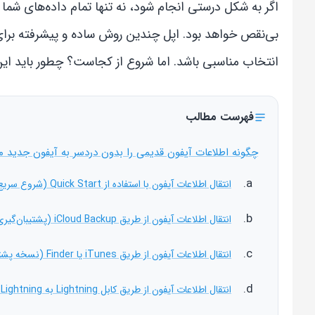
اگر به شکل درستی انجام شود، نه تنها تمام داده‌های شما ب
بی‌نقص خواهد بود. اپل چندین روش ساده و پیشرفته برای ای
انتخاب مناسبی باشد. اما شروع از کجاست؟ چطور باید این
فهرست مطالب
چگونه اطلاعات آیفون قدیمی را بدون دردسر به آیفون جدید م
انتقال اطلاعات آیفون با استفاده از Quick Start (شروع سریع)
انتقال اطلاعات آیفون از طریق iCloud Backup (پشتیبان‌گیری ابری)
انتقال اطلاعات آیفون از طریق iTunes یا Finder (نسخه پشتیبان محلی)
انتقال اطلاعات آیفون از طریق کابل Lightning به Lightning یا Lightning به USB-C