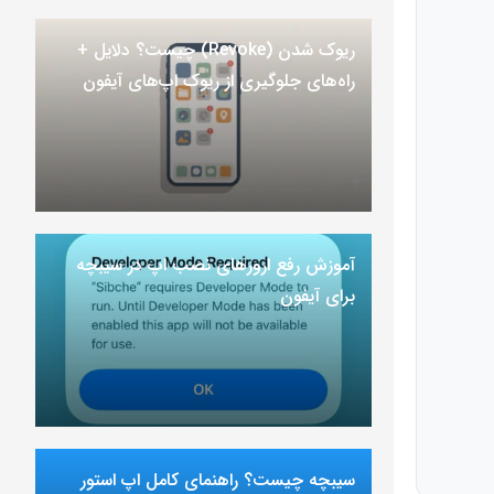
ریوک شدن (Revoke) چیست؟ دلایل +
راه‌های جلوگیری از ریوک اپ‌های آیفون
آموزش رفع ارور‌های نصب اپ در سیبچه
برای آیفون
سیبچه چیست؟ راهنمای کامل اپ استور