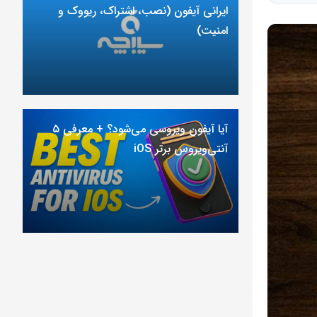
ایرانی آیفون (نصب، اشتراک، ریووک و
امنیت)
آیا آیفون ویروسی می‌شود؟ + معرفی ۵
آنتی‌ویروس برتر iOS