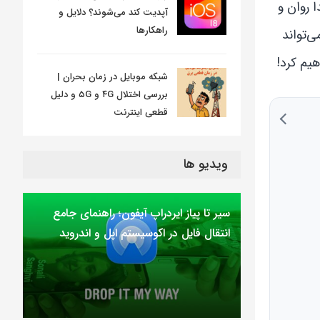
ا روان و
آپدیت کند می‌شوند؟ دلایل و
راهکارها
ی‌تواند
هیم کرد!
شبکه موبایل در زمان بحران |
بررسی اختلال ۴G و ۵G و دلیل
قطعی اینترنت
ویدیو ها
سیر تا پیاز ایردراپ آیفون؛ راهنمای جامع
انتقال فایل در اکوسیستم اپل و اندروید