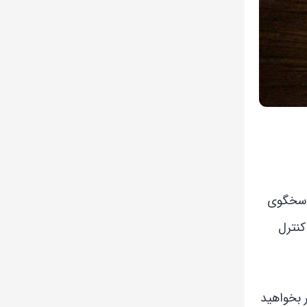
پاسخگوی
AnyTrans، iMazing، Dr. و PhoneTrans، امکان کنترل
د، PhoneTrans یا Dr.Fone مناسب‌ترند؛ اگر بخواهید