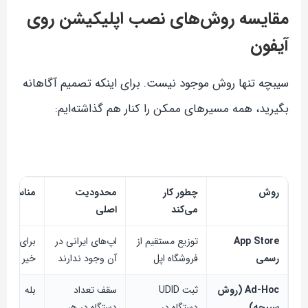
مقایسه روش‌های نصب اپلیکیشن روی
آیفون
سیبچه تنها روش موجود نیست. برای اینکه تصمیم آگاهانه
بگیرید، همه مسیرهای ممکن را کنار هم گذاشته‌ایم:
روش
چطور کار
محدودیت
مناسب ای
می‌کند
اصلی
App Store
توزیع مستقیم از
اپ‌های ایرانی در
برای اپ ای
رسمی
فروشگاه اپل
آن وجود ندارند
خیر
Ad-Hoc (روش
ثبت UDID
سقف تعداد
بله
سیبچه)
دستگاه در
دستگاه در هر