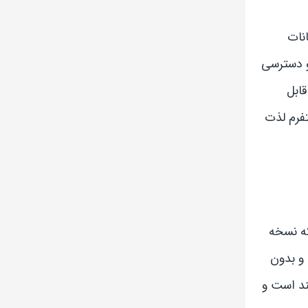
نات
و دسترسی
ابل
تفرم لذت
که نسخه
 و بدون
ند است و