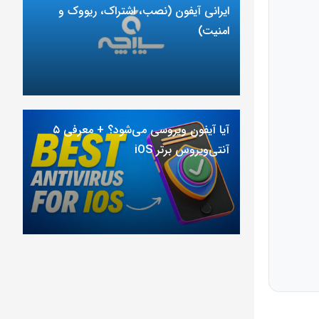
ایرانی آیفون (نصب، اشتراک، ریووک و
امنیت)
آیا آیفون ویروسی می‌شود؟ + معرفی ۵
آنتی‌ویروس برتر iOS