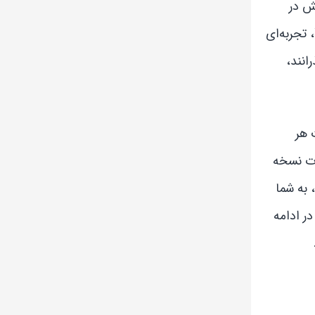
ش در
پس‌زمینه، دسترسی به محتوای اختصاصی YouTube Originals و سرویس استریم موسیقی YouTube Music Premium، تجربه‌ای
انند،
 هر
وت نسخه
 به شما
در ادامه