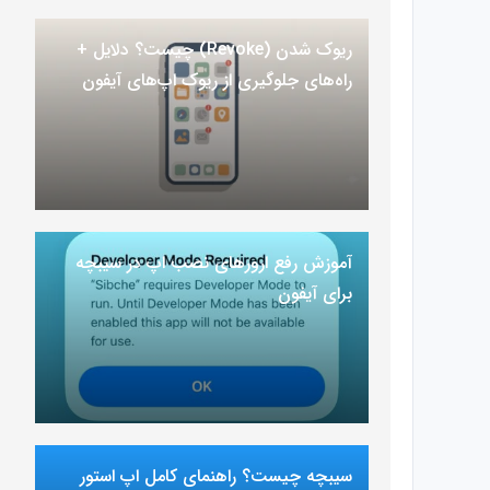
ریوک شدن (Revoke) چیست؟ دلایل +
راه‌های جلوگیری از ریوک اپ‌های آیفون
آموزش رفع ارور‌های نصب اپ در سیبچه
برای آیفون
سیبچه چیست؟ راهنمای کامل اپ استور