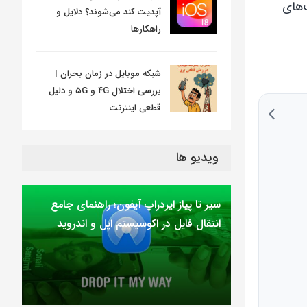
‌های
آپدیت کند می‌شوند؟ دلایل و
راهکارها
شبکه موبایل در زمان بحران |
بررسی اختلال ۴G و ۵G و دلیل
قطعی اینترنت
ویدیو ها
سیر تا پیاز ایردراپ آیفون؛ راهنمای جامع
انتقال فایل در اکوسیستم اپل و اندروید