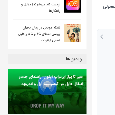
آپدیت کند می‌شوند؟ دلایل و
معمولی
راهکارها
شبکه موبایل در زمان بحران |
بررسی اختلال ۴G و ۵G و دلیل
قطعی اینترنت
ویدیو ها
سیر تا پیاز ایردراپ آیفون؛ راهنمای جامع
انتقال فایل در اکوسیستم اپل و اندروید