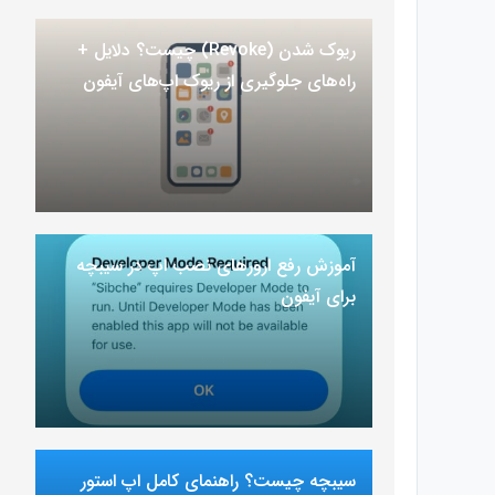
ریوک شدن (Revoke) چیست؟ دلایل +
راه‌های جلوگیری از ریوک اپ‌های آیفون
آموزش رفع ارور‌های نصب اپ در سیبچه
برای آیفون
سیبچه چیست؟ راهنمای کامل اپ استور