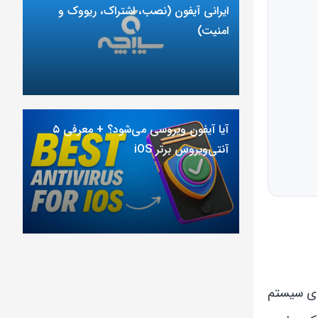
ایرانی آیفون (نصب، اشتراک، ریووک و
امنیت)
آیا آیفون ویروسی می‌شود؟ + معرفی ۵
آنتی‌ویروس برتر iOS
صی Accessibility شوید، انیمیشن‌های سیستم