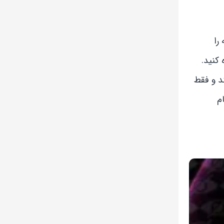
 را
کنید.
ند و فقط
م