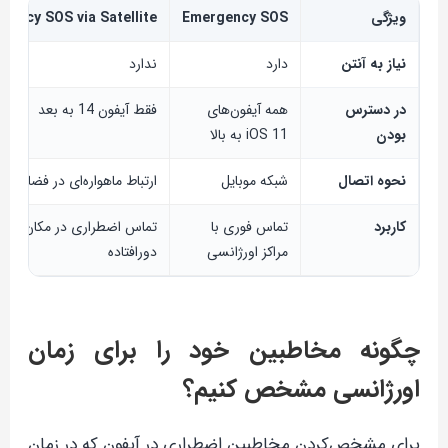
ویژگی
Emergency SOS
gency SOS via Satellite
نیاز به آنتن
دارد
ندارد
در دسترس
همه آیفون‌های
فقط آیفون 14 به بعد
بودن
iOS 11 به بالا
نحوه اتصال
شبکه موبایل
ارتباط ماهواره‌ای در فضای باز
کاربرد
تماس فوری با
تماس اضطراری در مکان‌های
مراکز اورژانسی
دورافتاده
چگونه مخاطبین خود را برای زمان
اورژانسی مشخص کنیم؟
برای مشخص‌کردن مخاطبین اضطراری در آیفون که در زمان