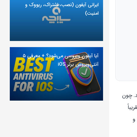
ایرانی آیفون (نصب، اشتراک، ریووک و
امنیت)
آیا آیفون ویروسی می‌شود؟ + معرفی ۵
آنتی‌ویروس برتر iOS
د. چون
یباً
و