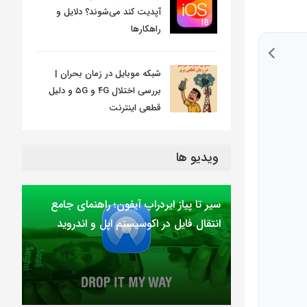
آپدیت کند می‌شوند؟ دلایل و
راهکارها
شبکه موبایل در زمان بحران |
بررسی اختلال ۴G و ۵G و دلیل
قطعی اینترنت
ویدیو ها
سیر تا پیاز ایردراپ آیفون؛ راهنمای جامع
انتقال فایل در اکوسیستم اپل و اندروید