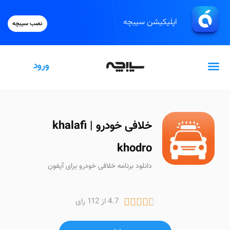
اپلیکیشن سیبچه
نصب سیبچه
ورود
گیفت‌کارت اپل
خلافی خودرو | khalafi
khodro
دانلود برنامه خلافی خودرو برای آیفون
4.7 از 112 رای




