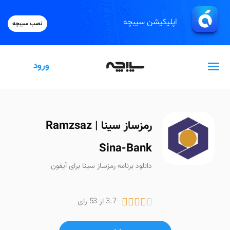
اپلیکیشن سیبچه
نصب سیبچه
ورود
گیفت‌کارت اپل
رمزساز سینا | Ramzsaz
Sina-Bank
دانلود برنامه رمزساز سینا برای آیفون
3.7 از 53 رای




