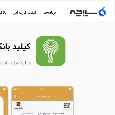
برنامه‌ها
گیفت کارت اپل
بلاگ
کیلید بانک آی
دانلود کیلید بانک آینده | yLead