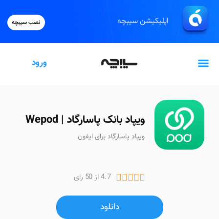
اپلیکیشن سیبچه
نصب سیبچه
ورود
گیفت‌کارت اپل
ویپاد بانک پاسارگاد | Wepod
ویپاد پاسارگاد برای ایفون
4.7 از 50 رای





دانلود