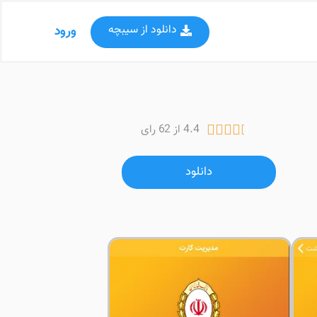
دانلود از سیبچه
ورود
4.4 از 62 رای





دانلود