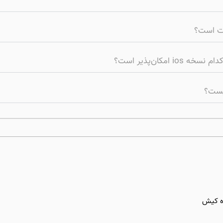
یست؟
ه کیش