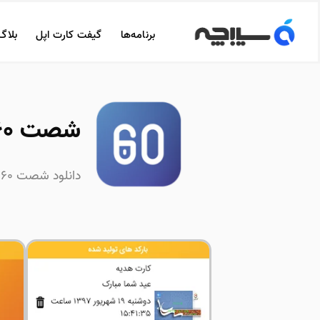
برنامه‌ها
گیفت کارت اپل
بلاگ
شصت ۶۰ | Shast 60
دانلود شصت ۶۰ بانک ملی برای آیفون