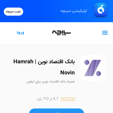
اپلیکیشن سیبچه
نصب سیبچه
ورود
گیفت‌کارت اپل
بانک اقتصاد نوین | Hamrah
Novin
همراه بانك اقتصاد نوين براي ايفون
4.7 از 112 رای




