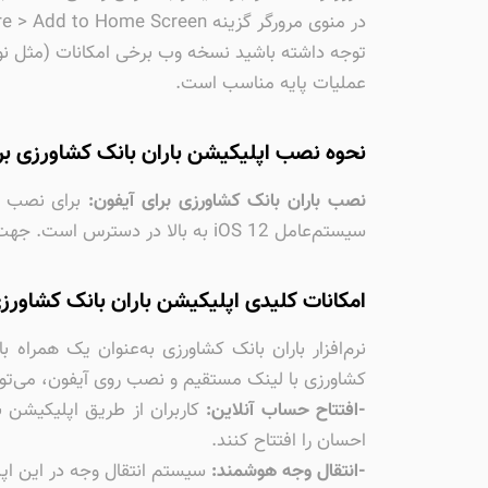
در منوی مرورگر گزینه Share > Add to Home Screen را انتخاب کنید تا نسخه تحت وب مانند یک اپ روی هوم اسکرین قرار بگیرد.
توجه داشته باشید نسخه وب برخی امکانات (مثل نو
عملیات پایه مناسب است.
نحوه نصب اپلیکیشن باران بانک کشاورزی بر
نصب باران بانک کشاورزی برای آیفون:
برای نصب ا
سیستم‌عامل iOS 12 به بالا در دسترس است. جهت انجام امور بانکی و میتوانید
امکانات کلیدی اپلیکیشن باران بانک کشاورزی
نرم‌افزار باران بانک کشاورزی به‌عنوان یک همراه 
کشاورزی با لینک مستقیم و نصب روی آیفون، می‌توا
-افتتاح حساب آنلاین:
کاربران از طریق اپلیکیشن ب
احسان را افتتاح کنند.
-انتقال وجه هوشمند:
سیستم انتقال وجه در این اپلی