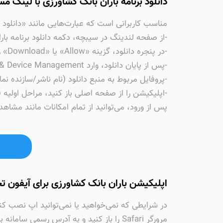
دانلود برنامه باران بانک کشاورزی با لینک 
مناسب کاربرانی است که عبارت‌هایی مانند «دانلود بر
-از صفحه لندینگ در سیبچه، دکمه دانلود برنامه بار
-در پنجره دانلود، گزینه «Allow» یا «Download» را بزنید تا فایل نصب روی دستگاه شما دریافت شود.
-پس از پایان دانلود، وارد Settings > General > VPN & Device Management (یا Profiles & Device Management) شوید.
-پروفایل مربوط به منبع دانلود (نام ناشر/سازنده نمایش داده می‌شود) را پیدا کنید و گ
-اپلیکیشن را از صفحه اصلی باز کنید، مراحل اولیه (و
پس از ورود، می‌توانید از تمام امکانات مانند مشاه
اپلیکیشن باران بانک کشاورزی برای آیفون 
در شرایطی که نمی‌خواهید یا نمی‌توانید اپ نصب ک
مرورگر Safari را باز کنید و به آدرس رسمی سامانه باران بانک کشاورزی مراجعه کنید.