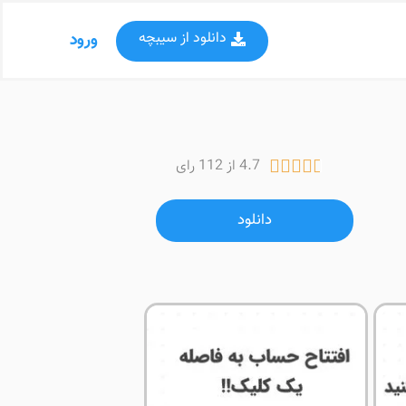
دانلود از سیبچه
ورود
4.7 از 112 رای





دانلود