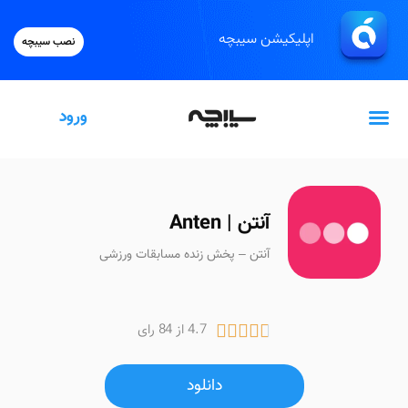
اپلیکیشن سیبچه
نصب سیبچه
ورود
گیفت‌کارت اپل
آنتن | Anten
آنتن – پخش زنده مسابقات ورزشی
4.7 از 84 رای





دانلود