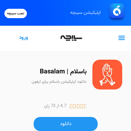
اپلیکیشن سیبچه
نصب سیبچه
ورود
گیفت‌کارت اپل
باسلام | Basalam
دانلود اپلیکیشن باسلام برای ایفون
4.7 از 73 رای





دانلود