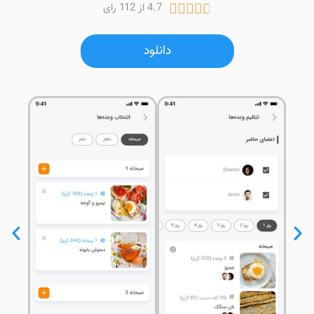
4.7 از 112 رای





دانلود