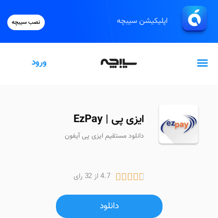
اپلیکیشن سیبچه
نصب سیبچه
ورود
گیفت‌کارت اپل
ایزی پی | EzPay
دانلود مستقیم ایزی پی آیفون
4.7 از 32 رای





دانلود