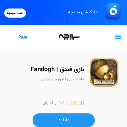
اپلیکیشن سیبچه
نصب سیبچه
ورود
گیفت‌کارت اپل
بازی فندق | Fandogh
دانلود بازی فندق برای ایفون
4.7 از 51 رای





دانلود