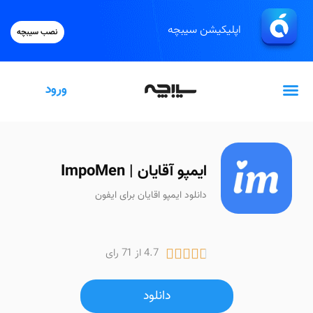
اپلیکیشن سیبچه
نصب سیبچه
ورود
گیفت‌کارت اپل
ایمپو آقایان | ImpoMen
دانلود ایمپو اقایان برای ایفون
4.7 از 71 رای





دانلود