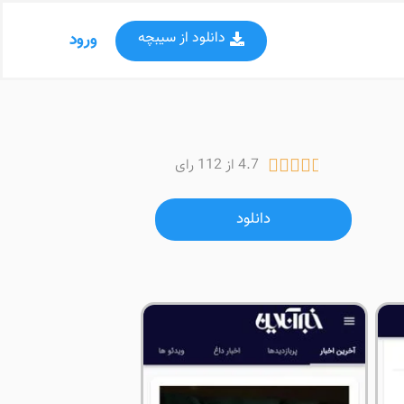
دانلود از سیبچه
ورود
4.7 از 112 رای





دانلود