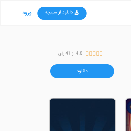
دانلود از سیبچه
ورود
4.8 از 41 رای





دانلود