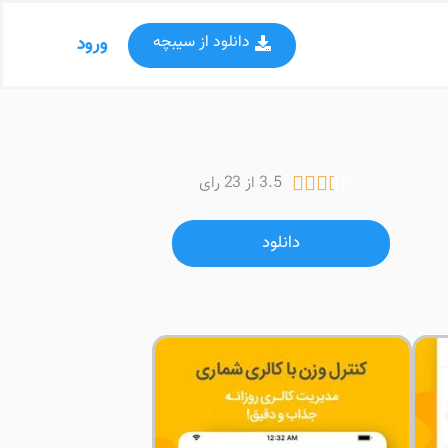
دانلود از سیبچه
ورود
3.5 از 23 رای





دانلود