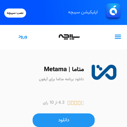
اپلیکیشن سیبچه
نصب سیبچه
ورود
گیفت‌کارت اپل
متاما | Metama
دانلود برنامه متاما برای آیفون
4.3 از 10 رای





دانلود