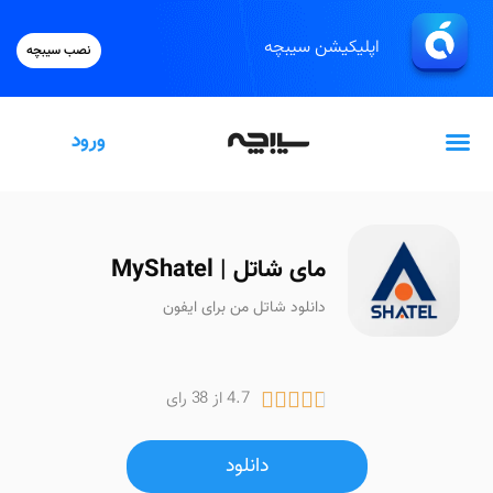
اپلیکیشن سیبچه
نصب سیبچه
ورود
گیفت‌کارت اپل
مای شاتل | MyShatel
دانلود شاتل من برای ایفون
4.7 از 38 رای





دانلود