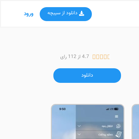
دانلود از سیبچه
ورود
4.7 از 112 رای





دانلود