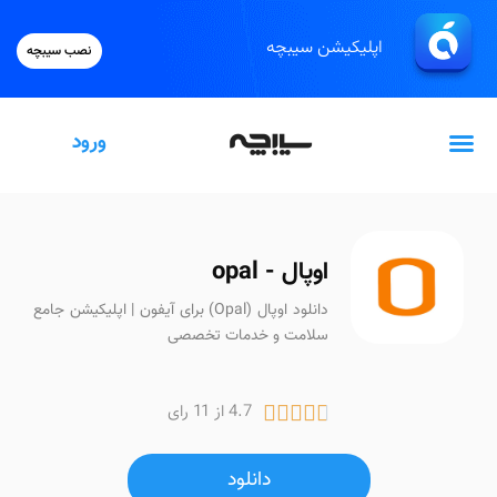
اپلیکیشن سیبچه
نصب سیبچه
ورود
گیفت‌کارت اپل
اوپال - opal
دانلود اوپال (Opal) برای آیفون | اپلیکیشن جامع
سلامت و خدمات تخصصی
4.7 از 11 رای





دانلود