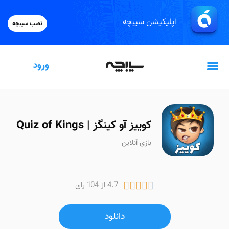
اپلیکیشن سیبچه
نصب سیبچه
ورود
گیفت‌کارت اپل
کوییز آو کینگز | Quiz of Kings
بازی آنلاین
4.7 از 104 رای





دانلود