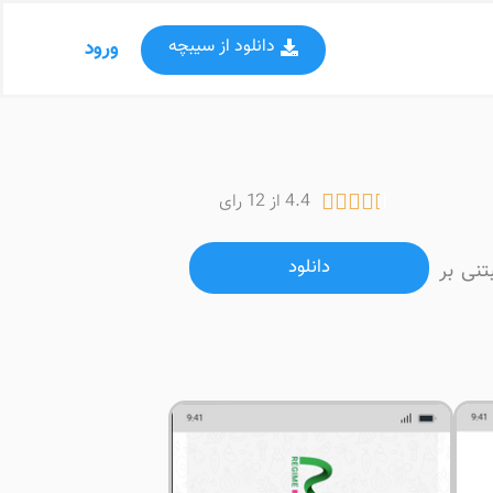
دانلود از سیبچه
ورود
4.4 از 12 رای





دانلود
تنی بر