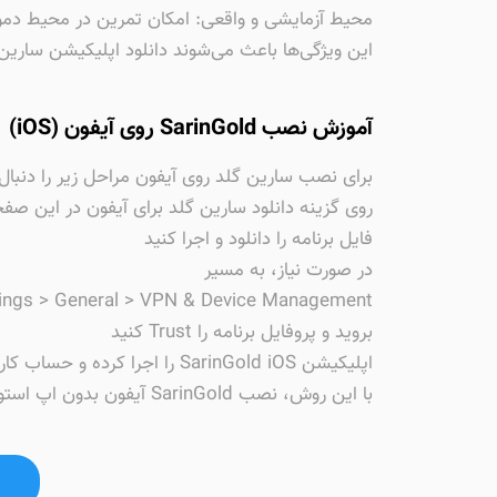
محیط آزمایشی و واقعی: امکان تمرین در محیط دمو 
این ویژگی‌ها باعث می‌شوند دانلود اپلیکیشن سارین گ
آموزش نصب SarinGold روی آیفون (iOS)
برای نصب سارین گلد روی آیفون مراحل زیر را دنبال 
روی گزینه دانلود سارین گلد برای آیفون در این صف
فایل برنامه را دانلود و اجرا کنید
در صورت نیاز، به مسیر
tings > General > VPN & Device Management
بروید و پروفایل برنامه را Trust کنید
اپلیکیشن SarinGold iOS را اجرا کرده و حساب کاربری خود را ایجاد یا وارد شوید
با این روش، نصب SarinGold آیفون بدون اپ استور انجام می‌شود و تمام امکانات مدیریت معاملات طلا در دسترس شما خواهد بود.