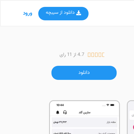
دانلود از سیبچه
ورود
4.7 از 11 رای





دانلود