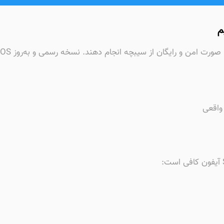
م
واقعی