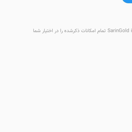
کاربران iOS می‌توانند دانلود SarinGold آیفون را به صورت امن و رایگان از سیبچه انجام دهند. نسخه رسمی و به‌روز SarinGold iOS تمام امکانات ذکرشده را در اختیار شما