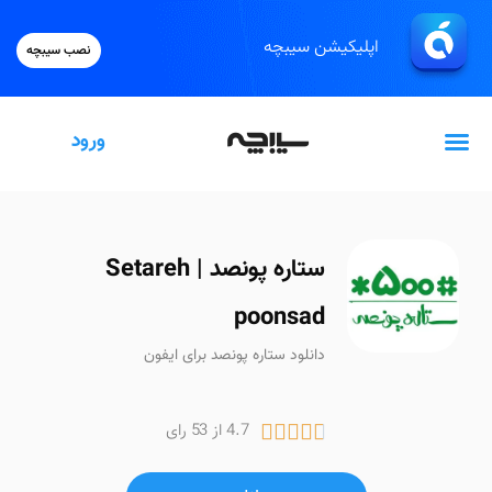
اپلیکیشن سیبچه
نصب سیبچه
ورود
گیفت‌کارت اپل
ستاره پونصد | Setareh
poonsad
دانلود ستاره پونصد برای ایفون
4.7 از 53 رای




