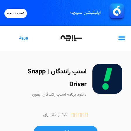
اپلیکیشن سیبچه
نصب سیبچه
ورود
گیفت‌کارت اپل
اسنپ رانندگان | Snapp
Driver
دانلود برنامه اسنپ رانندگان ایفون
4.8 از 105 رای




