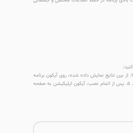
منیت بالای برنامه در حفظ اطلاعات شخصی و جسمانی
نید:
۱. ابتدا وارد اپ استور معتبر ایرانی سیبچه شوید. ۲. در نوار جستجوی بالای صفحه، عبارت «جعبه ورزش» را وارد کنید. ۳. از بین نتایج نمایش داده شده، روی آیکون برنامه
کلیک کنید تا وارد صفحه اختصاصی آن شوید. ۴. دکمه «نصب» را لمس کنید تا پروسه دانلود به‌صورت خودکار آغاز شود. ۵. پس از اتمام نصب، آیکون اپلیکیشن به صفحه