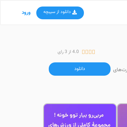
دانلود از سیبچه
ورود
4.0 از 3 رای





دانلود
ت‌های